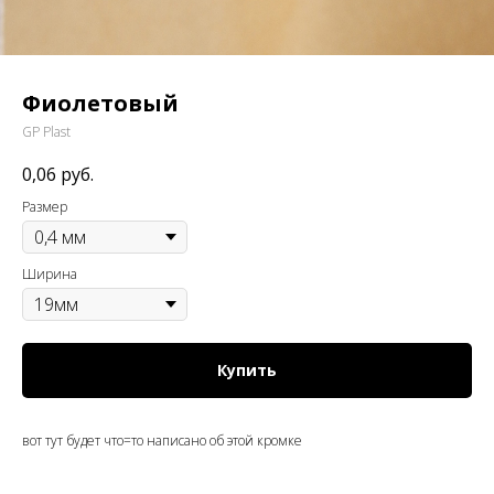
Фиолетовый
GP Plast
0,06
руб.
Размер
Ширина
Купить
вот тут будет что=то написано об этой кромке