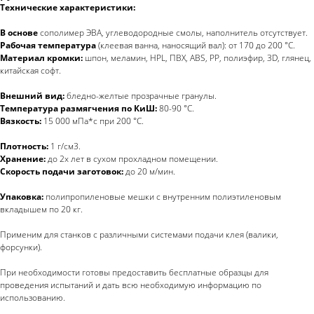
Технические характеристики:
В основе
сополимер ЭВА, углеводородные смолы, наполнитель отсутствует.
Рабочая температура
(клеевая ванна, наносящий вал): от 170 до 200 °С.
Материал кромки:
шпон, меламин, HPL, ПВХ, ABS, PP, полиэфир, 3D, глянец,
китайская софт.
Внешний вид:
бледно-желтые прозрачные гранулы.
Температура размягчения по КиШ:
80-90 °С.
Вязкость:
15 000 мПа*с при 200 °С.
Плотность:
1 г/см3.
Хранение:
до 2х лет в сухом прохладном помещении.
Скорость подачи заготовок:
до 20 м/мин.
Упаковка:
полипропиленовые мешки с внутренним полиэтиленовым
вкладышем по 20 кг.
Применим для станков с различными системами подачи клея (валики,
форсунки).
При необходимости готовы предоставить бесплатные образцы для
проведения испытаний и дать всю необходимую информацию по
использованию.